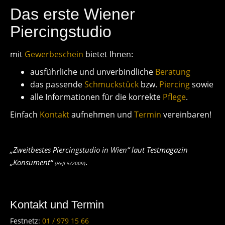
Das erste Wiener
Piercingstudio
mit
Gewerbeschein
bietet Ihnen:
ausführ­liche und unver­bind­liche
Beratung
das passende
Schmuck­stück
bzw.
Piercing
sowie
alle Informationen für die korrekte
Pflege
.
Einfach
Kontakt
aufnehmen und
Termin
vereinbaren!
„Zweitbestes Piercingstudio in Wien“ laut Testmagazin
.
„Konsument“
(Heft 5/2009)
Kontakt und Termin
Festnetz:
01 / 979 15 66