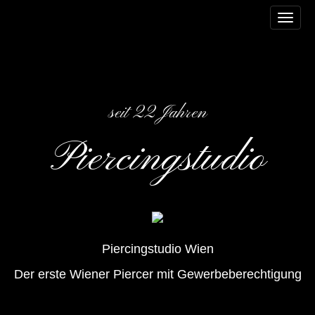
M
S
k
a
i
i
p
n
t
m
o
e
c
seit 22 Jahren
o
n
n
u
Piercingstudio
t
e
n
t
Piercingstudio Wien
Der erste Wiener Piercer mit Gewerbeberechtigung